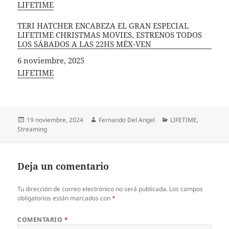
In relation to
LIFETIME
TERI HATCHER ENCABEZA EL GRAN ESPECIAL
LIFETIME CHRISTMAS MOVIES, ESTRENOS TODOS
LOS SÁBADOS A LAS 22HS MÉX-VEN
Fecha
6 noviembre, 2025
In relation to
LIFETIME
Publicado
Autor
Categorías
19 noviembre, 2024
Fernando Del Angel
LIFETIME
,
el
Streaming
Deja un comentario
Tu dirección de correo electrónico no será publicada.
Los campos
obligatorios están marcados con
*
COMENTARIO
*