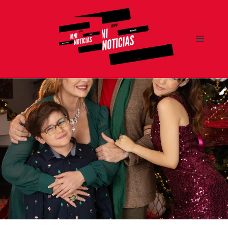
MENÚ
Y
MNI NOTICIAS
WIDGETS