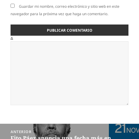
Guardar mi nombre, correo electrónico y sitio web en este
navegador para la próxima vez que haga un comentario.
Δ
Navegación
ANTERIOR
de
Fito Páez anuncia una fecha más en
Entrada