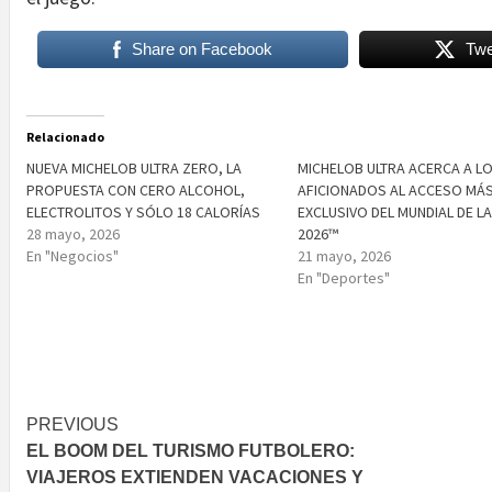
Share on Facebook
Twe
Relacionado
NUEVA MICHELOB ULTRA ZERO, LA
MICHELOB ULTRA ACERCA A L
PROPUESTA CON CERO ALCOHOL,
AFICIONADOS AL ACCESO MÁ
ELECTROLITOS Y SÓLO 18 CALORÍAS
EXCLUSIVO DEL MUNDIAL DE LA
28 mayo, 2026
2026™
En "Negocios"
21 mayo, 2026
En "Deportes"
Post
PREVIOUS
EL BOOM DEL TURISMO FUTBOLERO:
navigation
VIAJEROS EXTIENDEN VACACIONES Y