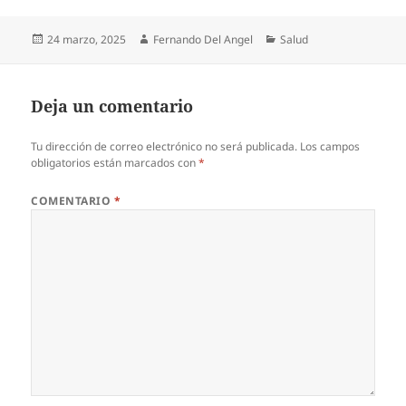
Publicado
Autor
Categorías
24 marzo, 2025
Fernando Del Angel
Salud
el
Deja un comentario
Tu dirección de correo electrónico no será publicada.
Los campos
obligatorios están marcados con
*
COMENTARIO
*