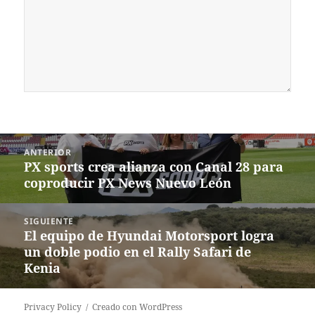
Navegación
ANTERIOR
de
PX sports crea alianza con Canal 28 para
Entrada
entradas
coproducir PX News Nuevo León
anterior:
SIGUIENTE
El equipo de Hyundai Motorsport logra
Siguiente
un doble podio en el Rally Safari de
entrada:
Kenia
Privacy Policy
Creado con WordPress