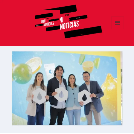
MENÚ
Y
MNI NOTICIAS
WIDGETS