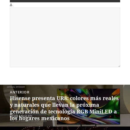
Δ
Navegación
ANTERIOR
de
Hisense presenta UR8: colores más reales
Entrada
entradas
y naturales que llevan la próxima
anterior:
generación de tecnología RGB MiniLED a
los hogares mexicanos