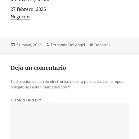
Fecha
27 febrero, 2026
In relation to
Negocios
Publicado
Autor
Categorías
31 mayo, 2026
Fernando Del Angel
Deportes
el
Deja un comentario
Tu dirección de correo electrónico no será publicada.
Los campos
obligatorios están marcados con
*
COMENTARIO
*