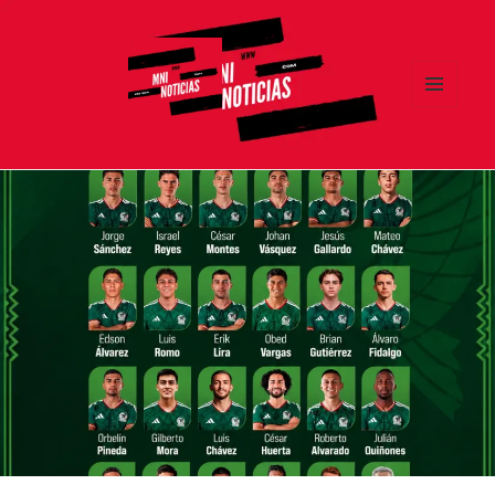
MENÚ
Y
MNI NOTICIAS
WIDGETS