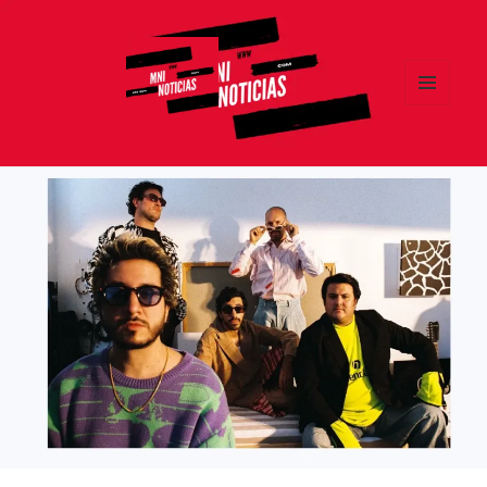
MENÚ
Y
MNI NOTICIAS
WIDGETS