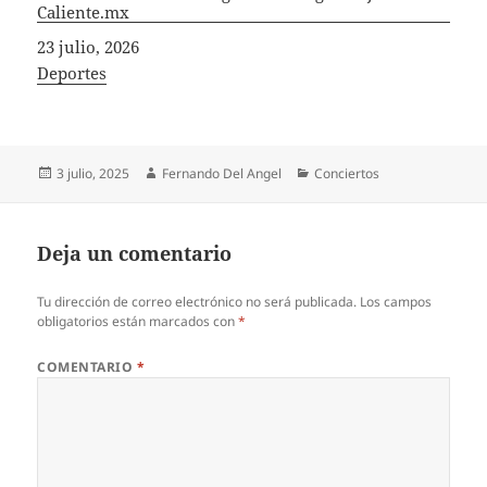
Caliente.mx
Fecha
23 julio, 2026
In relation to
Deportes
Publicado
Autor
Categorías
3 julio, 2025
Fernando Del Angel
Conciertos
el
Deja un comentario
Tu dirección de correo electrónico no será publicada.
Los campos
obligatorios están marcados con
*
COMENTARIO
*