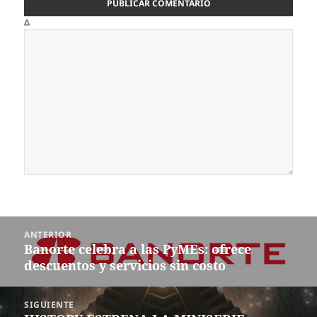
Δ
Navegación
ANTERIOR
de
Banorte celebra a las PyMEs: ofrece
Entrada
entradas
descuentos y servicios sin costo
anterior:
SIGUIENTE