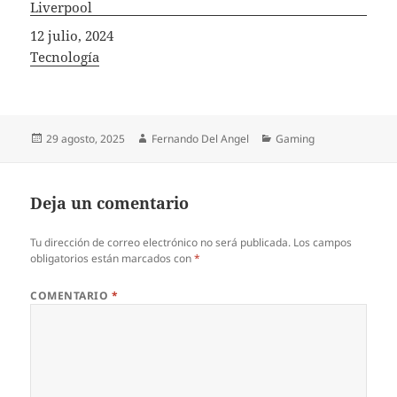
Liverpool
Fecha
12 julio, 2024
In relation to
Tecnología
Publicado
Autor
Categorías
29 agosto, 2025
Fernando Del Angel
Gaming
el
Deja un comentario
Tu dirección de correo electrónico no será publicada.
Los campos
obligatorios están marcados con
*
COMENTARIO
*