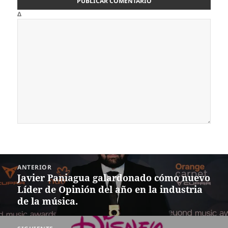
Δ
Navegación
ANTERIOR
de
Javier Paniagua galardonado cómo nuevo
Entrada
entradas
Líder de Opinión del año en la industria
anterior:
de la música.