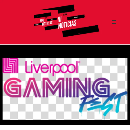
MENÚ
Y
MNI NOTICIAS
WIDGETS