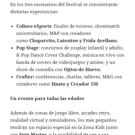
En los tres escenarios del festival se concentrarán
distintas experiencias:
Coliseo eSports
: finales de torneos, showmatch
universitarios, M&P con creadores
como
Chaparrito, Latesitoo y Frida Arellano.
Pop Stage
: concursos de cosplay infantil y adulto,
K-Pop Dance Cover Challenge, música en vivo con
banda de covers de videojuegos y anime, y un
show de comedia con
Ojitos de Huevo
.
Crafter:
conferencias, charlas, talleres, M&G con
creadores como
Hnato y Creador 150
Un evento para todas las edades
Además de zonas de juego libre, arcades retro,
realidad virtual y simuladores, los más pequeños
tendrán un espacio especial en la Zona Kids junto
con
Spin Master
, y la posibilidad de ver a sus