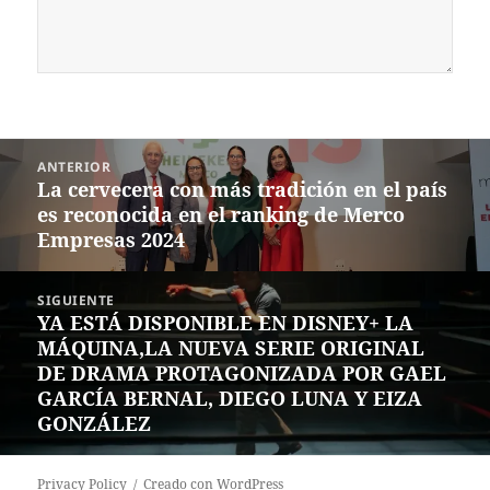
Navegación
ANTERIOR
de
La cervecera con más tradición en el país
Entrada
entradas
es reconocida en el ranking de Merco
anterior:
Empresas 2024
SIGUIENTE
YA ESTÁ DISPONIBLE EN DISNEY+ LA
Siguiente
MÁQUINA,LA NUEVA SERIE ORIGINAL
entrada:
DE DRAMA PROTAGONIZADA POR GAEL
GARCÍA BERNAL, DIEGO LUNA Y EIZA
GONZÁLEZ
Privacy Policy
Creado con WordPress