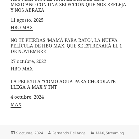
MEXICANO CON UNA SELECCIÓN QUE NOS REFLEJA
Y NOS ABRAZA
Fecha
11 agosto, 2025
In relation to
HBO MAX
NO TE PIERDAS ‘MAMÁ PARA RATO’, LA NUEVA
PELÍCULA DE HBO MAX, QUE SE ESTRENARÁ EL 1
DE NOVIEMBRE
Fecha
27 octubre, 2022
In relation to
HBO MAX
LA PELÍCULA “COMO AGUA PARA CHOCOLATE”
LLEGA A MAX Y TNT
Fecha
4 octubre, 2024
In relation to
MAX
Publicado
Autor
Categorías
9 octubre, 2024
Fernando Del Angel
MAX
,
Streaming
el