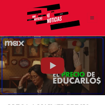
MENÚ
Y
MNI NOTICIAS
WIDGETS