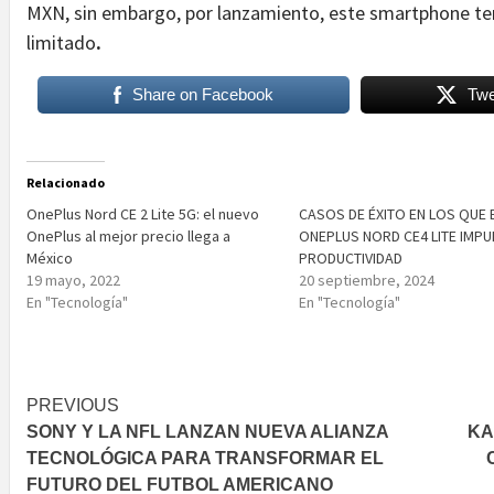
MXN, sin embargo, por lanzamiento, este smartphone te
limitado
.
Share on Facebook
Twe
Relacionado
OnePlus Nord CE 2 Lite 5G: el nuevo
CASOS DE ÉXITO EN LOS QUE 
OnePlus al mejor precio llega a
ONEPLUS NORD CE4 LITE IMPU
México
PRODUCTIVIDAD
19 mayo, 2022
20 septiembre, 2024
En "Tecnología"
En "Tecnología"
Post
PREVIOUS
SONY Y LA NFL LANZAN NUEVA ALIANZA
KA
navigation
TECNOLÓGICA PARA TRANSFORMAR EL
FUTURO DEL FUTBOL AMERICANO