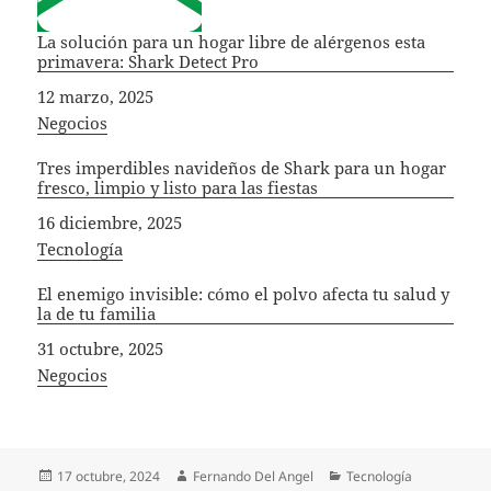
La solución para un hogar libre de alérgenos esta
primavera: Shark Detect Pro
Fecha
12 marzo, 2025
In relation to
Negocios
Tres imperdibles navideños de Shark para un hogar
fresco, limpio y listo para las fiestas
Fecha
16 diciembre, 2025
In relation to
Tecnología
El enemigo invisible: cómo el polvo afecta tu salud y
la de tu familia
Fecha
31 octubre, 2025
In relation to
Negocios
Publicado
Autor
Categorías
17 octubre, 2024
Fernando Del Angel
Tecnología