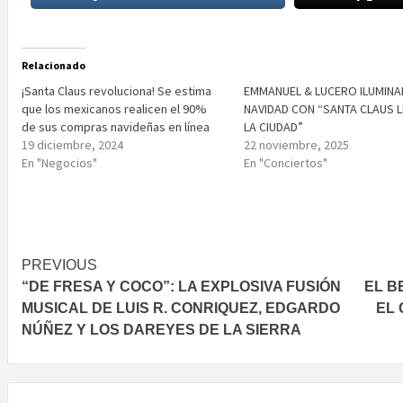
Relacionado
¡Santa Claus revoluciona! Se estima
EMMANUEL & LUCERO ILUMINA
que los mexicanos realicen el 90%
NAVIDAD CON “SANTA CLAUS 
de sus compras navideñas en línea
LA CIUDAD”
19 diciembre, 2024
22 noviembre, 2025
En "Negocios"
En "Conciertos"
Post
PREVIOUS
“DE FRESA Y COCO”: LA EXPLOSIVA FUSIÓN
EL B
navigation
MUSICAL DE LUIS R. CONRIQUEZ, EDGARDO
EL 
NÚÑEZ Y LOS DAREYES DE LA SIERRA