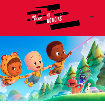
MENÚ
Y
MNI NOTICIAS
WIDGETS