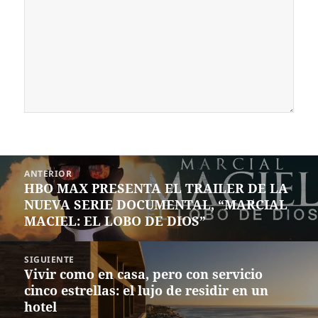
Navegación
ANTERIOR
de
HBO MAX PRESENTA EL TRAILER DE LA
Entrada
entradas
NUEVA SERIE DOCUMENTAL, “MARCIAL
anterior:
MACIEL: EL LOBO DE DIOS”
SIGUIENTE
Vivir como en casa, pero con servicio
Siguiente
cinco estrellas: el lujo de residir en un
entrada:
hotel