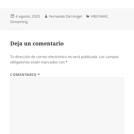
Publicado
Autor
Categorías
4 agosto, 2025
Fernando Del Angel
HBO MAX
,
el
Streaming
Deja un comentario
Tu dirección de correo electrónico no será publicada.
Los campos
obligatorios están marcados con
*
COMENTARIO
*