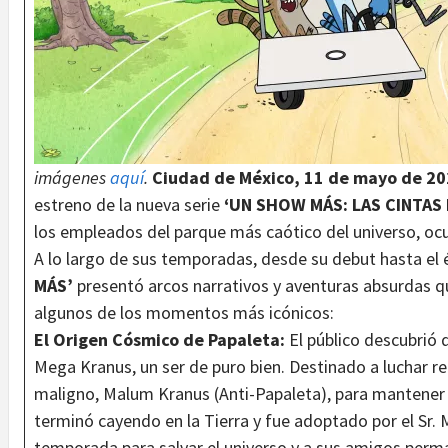
imágenes
aquí
.
Ciudad de México, 11 de mayo de 2
estreno de la nueva serie
‘UN SHOW MÁS: LAS CINTAS
los empleados del parque más caótico del universo, ocu
A lo largo de sus temporadas, desde su debut hasta el é
MÁS’
presentó arcos narrativos y aventuras absurdas 
algunos de los momentos más icónicos:
El Origen Cósmico de Papaleta:
El público descubrió 
Mega Kranus, un ser de puro bien. Destinado a luchar
maligno, Malum Kranus (Anti-Papaleta), para mantener el
terminó cayendo en la Tierra y fue adoptado por el Sr. Ma
temporada para salvar el universo y a sus amigos pe