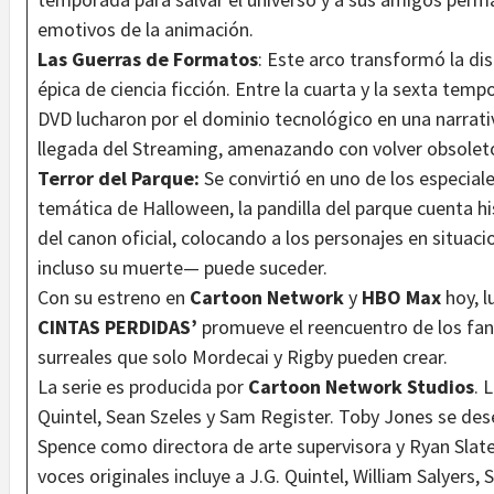
emotivos de la animación.
Las Guerras de Formatos
: Este arco transformó la di
épica de ciencia ficción. Entre la cuarta y la sexta tem
DVD lucharon por el dominio tecnológico en una narrativ
llegada del Streaming, amenazando con volver obsoleto
Terror del Parque:
Se convirtió en uno de los especiale
temática de Halloween, la pandilla del parque cuenta h
del canon oficial, colocando a los personajes en situac
incluso su muerte— puede suceder.
Con su estreno en
Cartoon Network
y
HBO Max
hoy, l
CINTAS PERDIDAS’
promueve el reencuentro de los fans
surreales que solo Mordecai y Rigby pueden crear.
La serie es producida por
Cartoon Network Studios
. 
Quintel, Sean Szeles y Sam Register. Toby Jones se de
Spence como directora de arte supervisora y Ryan Slate
voces originales incluye a J.G. Quintel, William Salyers