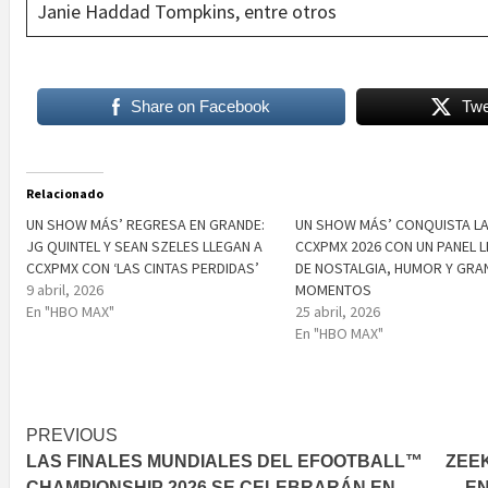
Janie Haddad Tompkins, entre otros
Share on Facebook
Twe
Relacionado
UN SHOW MÁS’ REGRESA EN GRANDE:
UN SHOW MÁS’ CONQUISTA L
JG QUINTEL Y SEAN SZELES LLEGAN A
CCXPMX 2026 CON UN PANEL 
CCXPMX CON ‘LAS CINTAS PERDIDAS’
DE NOSTALGIA, HUMOR Y GRA
9 abril, 2026
MOMENTOS
En "HBO MAX"
25 abril, 2026
En "HBO MAX"
Post
PREVIOUS
LAS FINALES MUNDIALES DEL EFOOTBALL™
ZEE
navigation
CHAMPIONSHIP 2026 SE CELEBRARÁN EN
EN