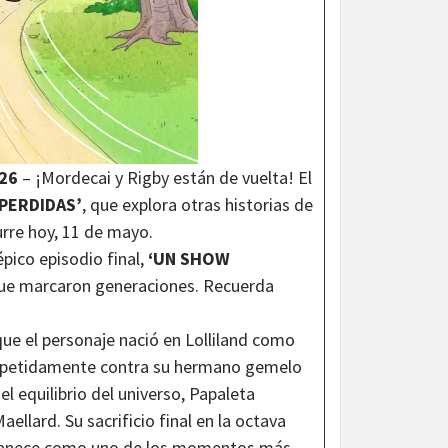
026
– ¡Mordecai y Rigby están de vuelta! El
 PERDIDAS’
, que explora otras historias de
rre hoy, 11 de mayo.
pico episodio final,
‘UN SHOW
que marcaron generaciones. Recuerda
que el personaje nació en Lolliland como
 repetidamente contra su hermano gemelo
 equilibrio del universo, Papaleta
ellard. Su sacrificio final en la octava
rmanece como uno de los momentos más