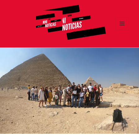
MENÚ
Y
MNI NOTICIAS
WIDGETS