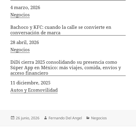
Fecha
4 marzo, 2026
In relation to
Negocios
Bachoco y KFC: cuando la calle se convierte en
conversación de marca
Fecha
28 abril, 2026
In relation to
Negocios
DiDi cierra 2025 consolidando su presencia como
Súper App en México: más viajes, comida, envíos y
acceso financiero
Fecha
11 diciembre, 2025
In relation to
Autos y Ecomovilidad
Publicado
Autor
Categorías
26 junio, 2026
Fernando Del Angel
Negocios
el