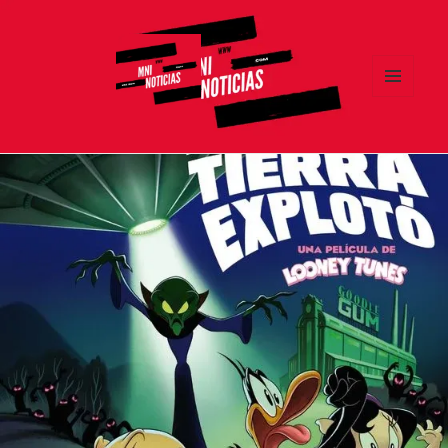
MENÚ
Y
MNI NOTICIAS
WIDGETS