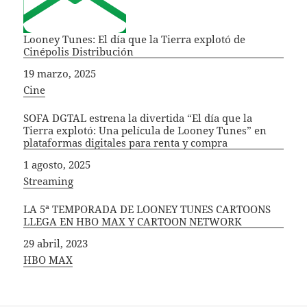
Looney Tunes: El día que la Tierra explotó de
Cinépolis Distribución
Fecha
19 marzo, 2025
In relation to
Cine
SOFA DGTAL estrena la divertida “El día que la
Tierra explotó: Una película de Looney Tunes” en
plataformas digitales para renta y compra
Fecha
1 agosto, 2025
In relation to
Streaming
LA 5ª TEMPORADA DE LOONEY TUNES CARTOONS
LLEGA EN HBO MAX Y CARTOON NETWORK
Fecha
29 abril, 2023
In relation to
HBO MAX