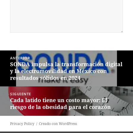
Navegación
ANTERIOR
de
SONDA impulsa la transformación digital
Entrada
entradas
y la electromovilidad en México con
anterior:
resultados sólidos en 2024
SIGUIENTE
Cada latido tiene un costo mayor: El
Siguiente
riesgo de la obesidad para el corazón
entrada:
Privacy Policy
Creado con WordPress