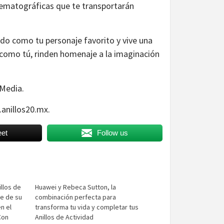
ematográficas que te transportarán
zado como tu personaje favorito y vive una
 como tú, rinden homenaje a la imaginación
 Media.
.anillos20.mx.
et
Follow us
illos de
Huawei y Rebeca Sutton, la
ce de su
combinación perfecta para
n el
transforma tu vida y completar tus
Con
Anillos de Actividad