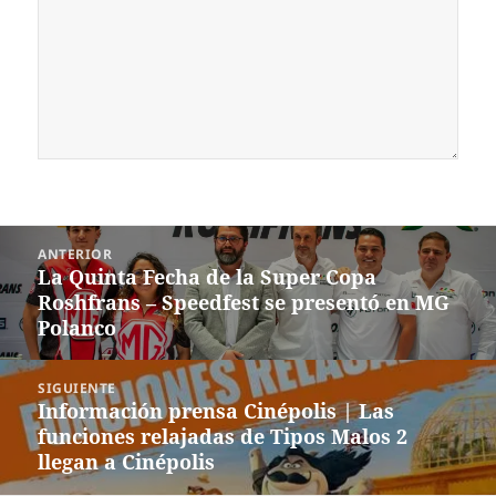
Navegación
ANTERIOR
de
La Quinta Fecha de la Super Copa
Entrada
entradas
Roshfrans – Speedfest se presentó en MG
anterior:
Polanco
SIGUIENTE
Información prensa Cinépolis | Las
Siguiente
funciones relajadas de Tipos Malos 2
entrada:
llegan a Cinépolis