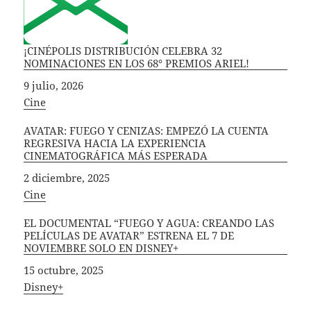
¡CINÉPOLIS DISTRIBUCIÓN CELEBRA 32
NOMINACIONES EN LOS 68° PREMIOS ARIEL!
Fecha
9 julio, 2026
In relation to
Cine
AVATAR: FUEGO Y CENIZAS: EMPEZÓ LA CUENTA
REGRESIVA HACIA LA EXPERIENCIA
CINEMATOGRÁFICA MÁS ESPERADA
Fecha
2 diciembre, 2025
In relation to
Cine
EL DOCUMENTAL “FUEGO Y AGUA: CREANDO LAS
PELÍCULAS DE AVATAR” ESTRENA EL 7 DE
NOVIEMBRE SOLO EN DISNEY+
Fecha
15 octubre, 2025
In relation to
Disney+