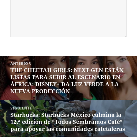
Navegación
ANTERIOR
de
THE CHEETAH GIRLS: NEXT GEN ESTÁN
Entrada
entradas
LISTAS PARA SUBIR AL ESCENARIO EN
anterior:
ÁFRICA: DISNEY+ DA LUZ VERDE A LA
NUEVA PRODUCCIÓN
SIGUIENTE
Starbucks: Starbucks México culmina la
Siguiente
12.ª edición de “Todos Sembramos Café”
entrada:
para apoyar las comunidades cafetaleras