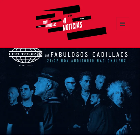
MENÚ
Y
MNI NOTICIAS
WIDGETS