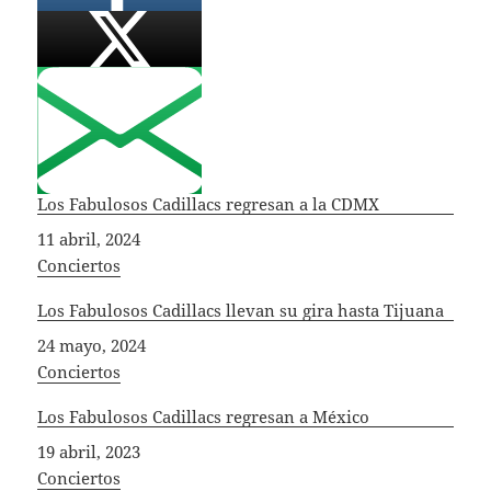
Los Fabulosos Cadillacs regresan a la CDMX
Fecha
11 abril, 2024
In relation to
Conciertos
Los Fabulosos Cadillacs llevan su gira hasta Tijuana
Fecha
24 mayo, 2024
In relation to
Conciertos
Los Fabulosos Cadillacs regresan a México
Fecha
19 abril, 2023
In relation to
Conciertos