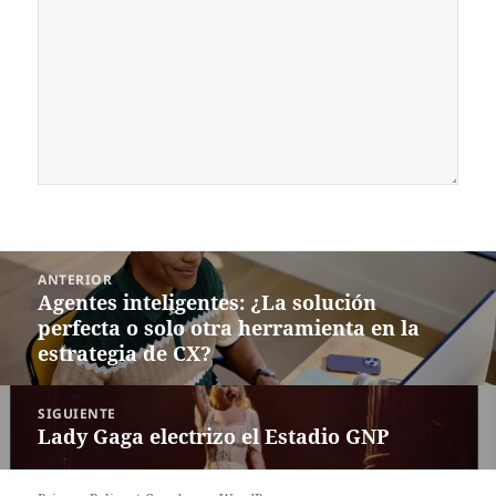
Navegación
ANTERIOR
de
Agentes inteligentes: ¿La solución
Entrada
entradas
perfecta o solo otra herramienta en la
anterior:
estrategia de CX?
SIGUIENTE
Lady Gaga electrizo el Estadio GNP
Siguiente
entrada: