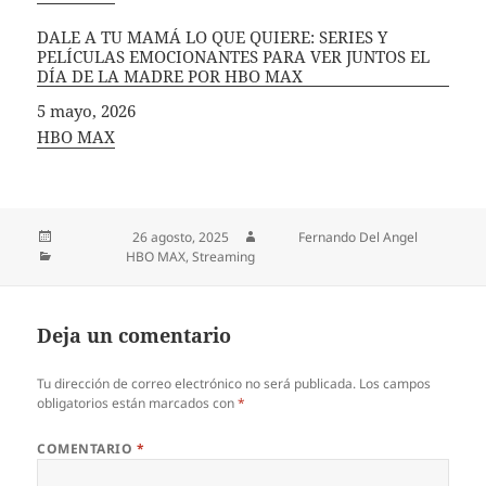
DALE A TU MAMÁ LO QUE QUIERE: SERIES Y
PELÍCULAS EMOCIONANTES PARA VER JUNTOS EL
DÍA DE LA MADRE POR HBO MAX
Fecha
5 mayo, 2026
In relation to
HBO MAX
Publicado el
26 agosto, 2025
Autor
Fernando Del Angel
Categorías
HBO MAX
,
Streaming
Deja un comentario
Tu dirección de correo electrónico no será publicada.
Los campos
obligatorios están marcados con
*
COMENTARIO
*