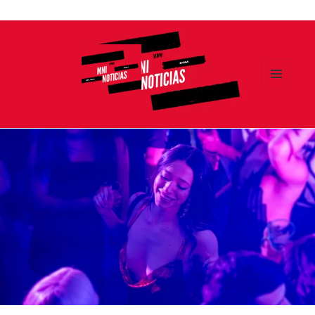
Ir
al
contenido
MENÚ
Y
MNI NOTICIAS
WIDGETS