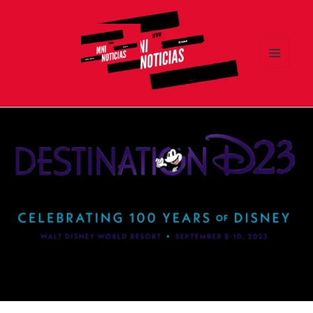
MENÚ
Y
MNI NOTICIAS
WIDGETS