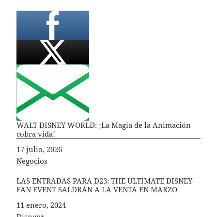
WALT DISNEY WORLD: ¡La Magia de la Animación
cobra vida!
Fecha
17 julio, 2026
In relation to
Negocios
LAS ENTRADAS PARA D23: THE ULTIMATE DISNEY
FAN EVENT SALDRÁN A LA VENTA EN MARZO
Fecha
11 enero, 2024
In relation to
Disney+