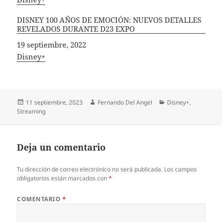
DISNEY 100 AÑOS DE EMOCIÓN: NUEVOS DETALLES
REVELADOS DURANTE D23 EXPO
Fecha
19 septiembre, 2022
In relation to
Disney+
Publicado
Autor
Categorías
11 septiembre, 2023
Fernando Del Angel
Disney+
,
el
Streaming
Deja un comentario
Tu dirección de correo electrónico no será publicada.
Los campos
obligatorios están marcados con
*
COMENTARIO
*