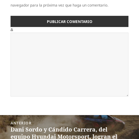
navegador para la próxima vez que haga un comentario.
Δ
Navegación
ANTERIOR
de
Dani Sordo y Cándido Carrera, del
Entrada
entradas
equipo Hyundai Motorsport, logran el
anterior: