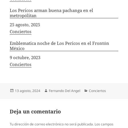
Los Pericos arman buena pachanga en el
metropólitan
Fecha
25 agosto, 2025
In relation to
Conciertos
Emblematica noche de Los Pericos en el Frontón
México
Fecha
9 octubre, 2023
In relation to
Conciertos
Publicado
Autor
Categorías
13 agosto, 2024
Fernando Del Angel
Conciertos
el
Deja un comentario
Tu dirección de correo electrónico no será publicada.
Los campos