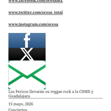
www.facebook.com/ocesamx
www.twitter.com/ocesa_total
www.instagram.com/ocesa
Los Pericos llevarán su reggae rock a la CDMX y
Guadalajara
Fecha
15 mayo, 2026
In relation to
Conciertos