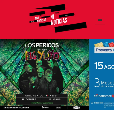
MENÚ
Y
MNI NOTICIAS
WIDGETS