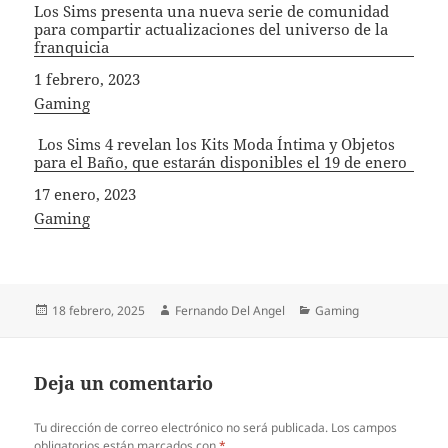
Los Sims presenta una nueva serie de comunidad
para compartir actualizaciones del universo de la
franquicia
Fecha
1 febrero, 2023
In relation to
Gaming
Los Sims 4 revelan los Kits Moda Íntima y Objetos
para el Baño, que estarán disponibles el 19 de enero
Fecha
17 enero, 2023
In relation to
Gaming
Publicado
Autor
Categorías
18 febrero, 2025
Fernando Del Angel
Gaming
el
Deja un comentario
Tu dirección de correo electrónico no será publicada.
Los campos
obligatorios están marcados con
*