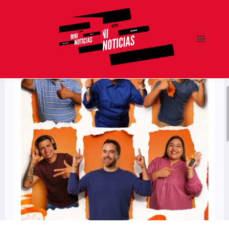
MENÚ
Y
MNI NOTICIAS
WIDGETS