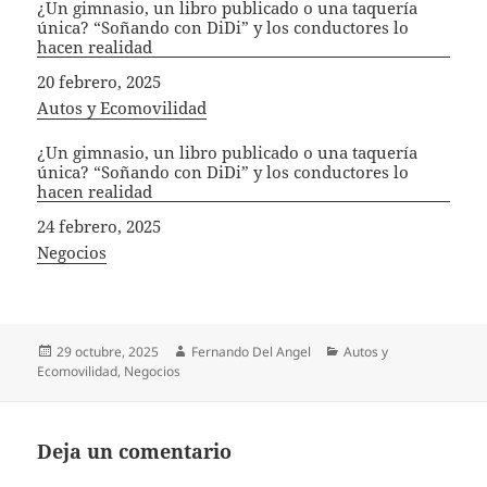
¿Un gimnasio, un libro publicado o una taquería
única? “Soñando con DiDi” y los conductores lo
hacen realidad
Fecha
20 febrero, 2025
In relation to
Autos y Ecomovilidad
¿Un gimnasio, un libro publicado o una taquería
única? “Soñando con DiDi” y los conductores lo
hacen realidad
Fecha
24 febrero, 2025
In relation to
Negocios
Publicado
Autor
Categorías
29 octubre, 2025
Fernando Del Angel
Autos y
el
Ecomovilidad
,
Negocios
Deja un comentario