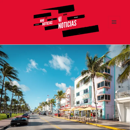
MENÚ
Y
MNI NOTICIAS
WIDGETS