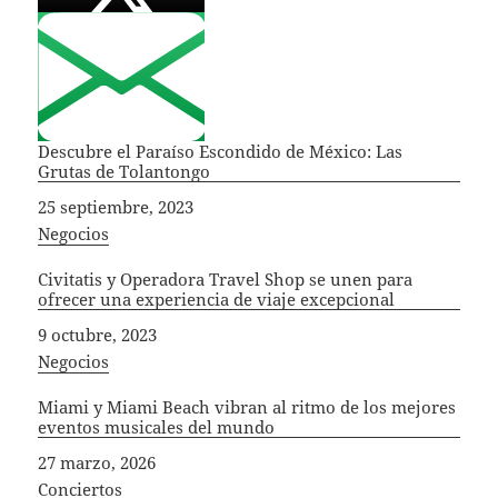
Descubre el Paraíso Escondido de México: Las
Grutas de Tolantongo
Fecha
25 septiembre, 2023
In relation to
Negocios
Civitatis y Operadora Travel Shop se unen para
ofrecer una experiencia de viaje excepcional
Fecha
9 octubre, 2023
In relation to
Negocios
Miami y Miami Beach vibran al ritmo de los mejores
eventos musicales del mundo
Fecha
27 marzo, 2026
In relation to
Conciertos