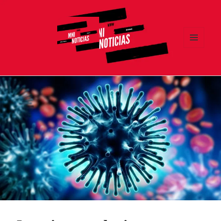
MENÚ
Y
MNI NOTICIAS
WIDGETS