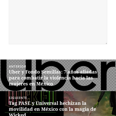
Navegación
ANTERIOR
de
Uber y Fondo Semillas: 7 años aliadas
Entrada
entradas
para combatir la violencia hacia las
anterior:
mujeres en México
SIGUIENTE
Tag PASE y Universal hechizan la
Siguiente
movilidad en México con la magia de
entrada:
Wicked