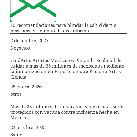
10 recomendaciones para blindar la salud de tus
mascotas en temporada decembrina
Fecha
2 diciembre, 2025
In relation to
Negocios
CuidArte: Artistas Mexicanos Pintan la Realidad de
cuidar a más de 38 millones de mexicanos mediante
la inmunización en Exposición que Fusiona Arte y
Ciencia
Fecha
28 enero, 2026
In relation to
otros
Más de 38 millones de mexicanos y mexicanas serán
protegidos con vacuna contra influenza hecha en
México
Fecha
22 octubre, 2025
In relation to
Salud