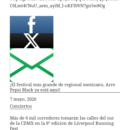
C6Lmt4CNuU_aem_ayiM_l-oKFI0VN7gn5w8Og
¡El festival más grande de regional mexicano, Arre
Pepsi Black ya está aquí!
Fecha
7 mayo, 2026
In relation to
Conciertos
Más de 6 mil corredores tomarán las calles del sur
de la CDMX en la 8° edición de Liverpool Running
Fest