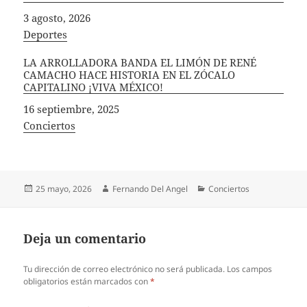
Fecha
3 agosto, 2026
In relation to
Deportes
LA ARROLLADORA BANDA EL LIMÓN DE RENÉ
CAMACHO HACE HISTORIA EN EL ZÓCALO
CAPITALINO ¡VIVA MÉXICO!
Fecha
16 septiembre, 2025
In relation to
Conciertos
Publicado
Autor
Categorías
25 mayo, 2026
Fernando Del Angel
Conciertos
el
Deja un comentario
Tu dirección de correo electrónico no será publicada.
Los campos
obligatorios están marcados con
*