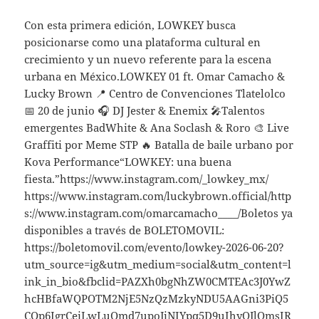
Con esta primera edición, LOWKEY busca
posicionarse como una plataforma cultural en
crecimiento y un nuevo referente para la escena
urbana en México.LOWKEY 01 ft. Omar Camacho &
Lucky Brown 📍 Centro de Convenciones Tlatelolco
📅 20 de junio 🎧 DJ Jester & Enemix 🎤Talentos
emergentes BadWhite & Ana Soclash & Roro 🎨 Live
Graffiti por Meme STP 🔥 Batalla de baile urbano por
Kova Performance“LOWKEY: una buena
fiesta.”https://www.instagram.com/_lowkey_mx/
https://www.instagram.com/luckybrown.official/http
s://www.instagram.com/omarcamacho____/Boletos ya
disponibles a través de BOLETOMOVIL:
https://boletomovil.com/evento/lowkey-2026-06-20?
utm_source=ig&utm_medium=social&utm_content=l
ink_in_bio&fbclid=PAZXh0bgNhZW0CMTEAc3J0YwZ
hcHBfaWQPOTM2NjE5NzQzMzkyNDU5AAGni3PiQ5
COp6IgrCeiLwLuOmd7upoJiNIYpq5D9uIhyQJlQmsIR