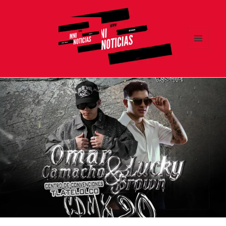
MENÚ
Y
MNI NOTICIAS
WIDGETS