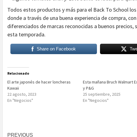
Todos estos productos y más para el Back To School los
donde a través de una buena experiencia de compra, con 
diferenciados de marcas reconocidas a buenos precios, 
esta temporada.
Share on Facebook
Twe
Relacionado
El arte japonés de hacer loncheras
Esta mañana Bruch Walmart E
Kawaii
y P&G
22 agosto, 2023
25 septiembre, 2025
En "Negocios"
En "Negocios"
Post
PREVIOUS