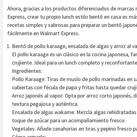
Ahora, gracias a los productos diferenciados de marcas
Express, crear tu propio lunch estilo bentō en casa es má
recetas simples y sabrosas para preparar un bentō japo
fácilmente en Walmart Express.
Bentō de pollo karaage, ensalada de algas y arroz al v
El pollo karaage es un clásico en la cocina japonesa, f
crujiente. Ideal para un lunch completo y reconfortante
Ingredientes:
Pollo Karaage: Tiras de muslo de pollo marinadas en sal
cubiertas con fécula de papa y fritas hasta quedar cruj
Arroz japonés al vapor: Opta por arroz corto japonés, 
textura pegajosa y auténtica.
Ensalada de algas wakame: Mezcla algas rehidratadas c
toque de azúcar para un acompañamiento fresco.
Vegetales: Añade zanahorias en tiras y pepino fresco p
Cómo armarlo: