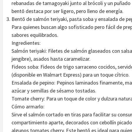
rebanadas de tamagoyaki junto al brócoli y un puñado
bentō destaca por ser ligero, pero lleno de energía.
Bentō de salmón teriyaki, pasta soba y ensalada de pe
Para quienes buscan algo sofisticado pero fácil de pre
sabores equilibrados.
Ingredientes:
Salmón teriyaki: Filetes de salmón glaseados con salsa 
jengibre), asados hasta caramelizar.
Fideos soba: Fideos de trigo sarraceno cocidos, servid
(disponible en Walmart Express) para un toque cítrico.
Ensalada de pepino: Pepinos laminados finamente, mar
azúcar y semillas de sésamo tostadas.
Tomate cherry: Para un toque de color y dulzura natura
Cómo armarlo:
Sirve el salmón cortado en tiras para facilitar su cons
compartimiento aparte, decorados con cebollín picado
algunos tomates cherry. Este bentō es ideal para quien