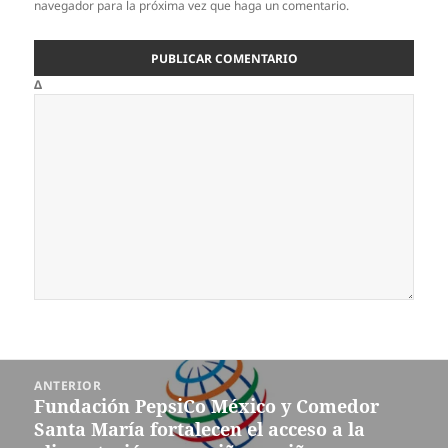
navegador para la próxima vez que haga un comentario.
Δ
Navegación
ANTERIOR
de
Fundación PepsiCo México y Comedor
Entrada
entradas
Santa María fortalecen el acceso a la
anterior: