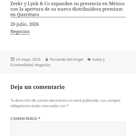
Zeekr y Lynk & Co expanden su presencia en México
con la apertura de su nueva distribuidora premium
en Querétaro
Fecha
20 julio, 2026
In relation to
Negocios
Publicado
Autor
Categorías
24 mayo, 2026
Fernando Del Angel
Autos y
el
Ecomovilidad
,
Negocios
Deja un comentario
Tu dirección de correo electrónico no será publicada.
Los campos
obligatorios están marcados con
*
COMENTARIO
*