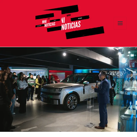
MENÚ
Y
MNI NOTICIAS
WIDGETS