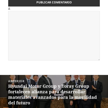
Δ
Navegación
ANTERIOR
de
Hyundai Motor Group y Toray Group
Entrada
entradas
fortalecen alianza para desarrollar
anterior:
materiales avanzados para la movilidad
del futuro