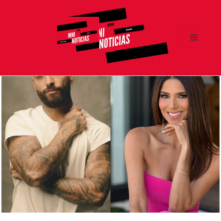
MENÚ
Y
MNI NOTICIAS
WIDGETS