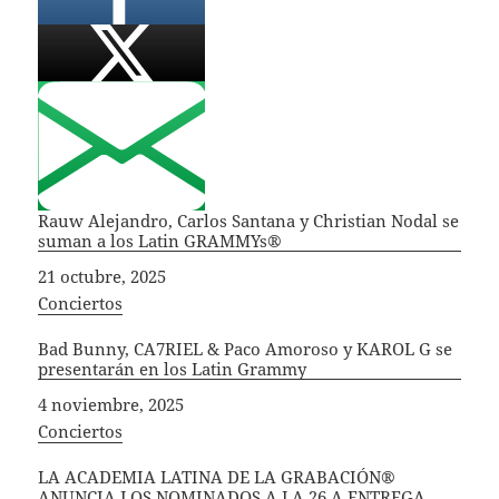
Rauw Alejandro, Carlos Santana y Christian Nodal se
suman a los Latin GRAMMYs®
Fecha
21 octubre, 2025
In relation to
Conciertos
Bad Bunny, CA7RIEL & Paco Amoroso y KAROL G se
presentarán en los Latin Grammy
Fecha
4 noviembre, 2025
In relation to
Conciertos
LA ACADEMIA LATINA DE LA GRABACIÓN®
ANUNCIA LOS NOMINADOS A LA 26.A ENTREGA