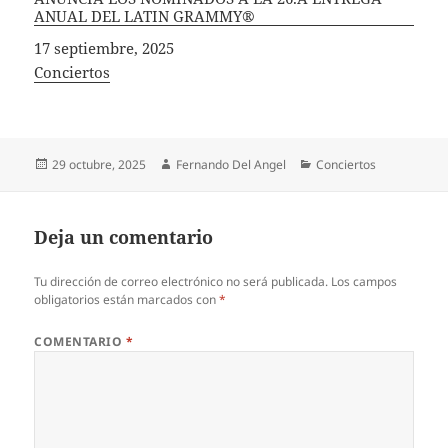
ANUAL DEL LATIN GRAMMY®
Fecha
17 septiembre, 2025
In relation to
Conciertos
Publicado
Autor
Categorías
29 octubre, 2025
Fernando Del Angel
Conciertos
el
Deja un comentario
Tu dirección de correo electrónico no será publicada.
Los campos
obligatorios están marcados con
*
COMENTARIO
*