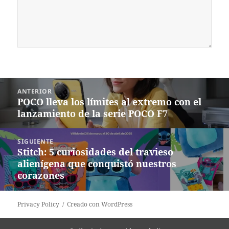
Navegación
ANTERIOR
de
POCO lleva los límites al extremo con el
Entrada
entradas
lanzamiento de la serie POCO F7
anterior:
SIGUIENTE
Stitch: 5 curiosidades del travieso
Siguiente
alienígena que conquistó nuestros
entrada:
corazones
Privacy Policy
Creado con WordPress