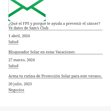
¿Qué el FPS y porqué te ayuda a prevenir el cáncer?
Ve datos de Sam’s Club
Fecha
1 abril, 2024
In relation to
Salud
Bloqueador Solar en estas Vacaciones
Fecha
27 marzo, 2024
In relation to
Salud
Arma tu rutina de Protección Solar para este verano.
Fecha
20 julio, 2023
In relation to
Negocios