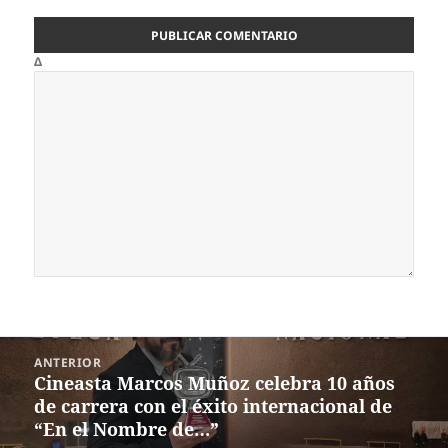
Δ
Navegación
ANTERIOR
de
Cineasta Marcos Muñoz celebra 10 años
Entrada
entradas
de carrera con el éxito internacional de
anterior:
“En el Nombre de…”