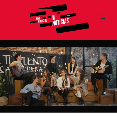
MENÚ
Y
MNI NOTICIAS
WIDGETS