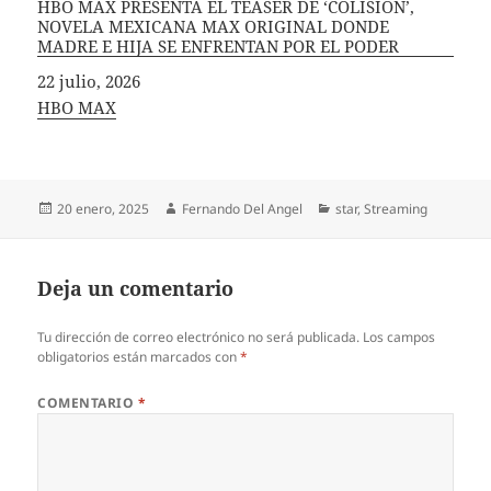
HBO MAX PRESENTA EL TEASER DE ‘COLISIÓN’,
NOVELA MEXICANA MAX ORIGINAL DONDE
MADRE E HIJA SE ENFRENTAN POR EL PODER
Fecha
22 julio, 2026
In relation to
HBO MAX
Publicado
Autor
Categorías
20 enero, 2025
Fernando Del Angel
star
,
Streaming
el
Deja un comentario
Tu dirección de correo electrónico no será publicada.
Los campos
obligatorios están marcados con
*
COMENTARIO
*