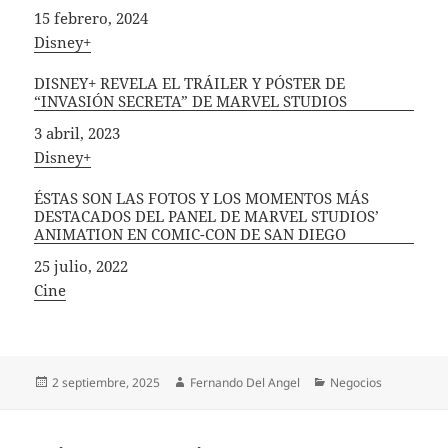
Fecha
15 febrero, 2024
In relation to
Disney+
DISNEY+ REVELA EL TRÁILER Y PÓSTER DE
“INVASIÓN SECRETA” DE MARVEL STUDIOS
Fecha
3 abril, 2023
In relation to
Disney+
ÉSTAS SON LAS FOTOS Y LOS MOMENTOS MÁS
DESTACADOS DEL PANEL DE MARVEL STUDIOS’
ANIMATION EN COMIC-CON DE SAN DIEGO
Fecha
25 julio, 2022
In relation to
Cine
Publicado
Autor
Categorías
2 septiembre, 2025
Fernando Del Angel
Negocios
el