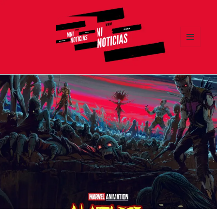
MENÚ
Y
MNI NOTICIAS
WIDGETS