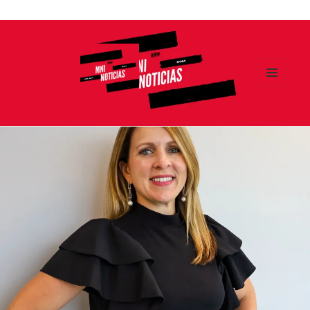
Ir
al
contenido
MENÚ
Y
MNI NOTICIAS
WIDGETS