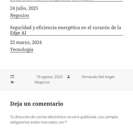
Fecha
24 julio, 2025
In relation to
Negocios
Seguridad y eficiencia energética en el corazón de la
Edge AI
Fecha
25 marzo, 2024
In relation to
Tecnología
Publicado el
19 agosto, 2025
Autor
Fernando Del Angel
Categorías
Negocios
Deja un comentario
Tu dirección de correo electrónico no será publicada.
Los campos
obligatorios están marcados con
*