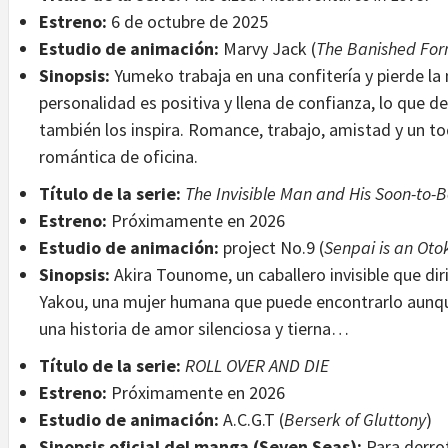
Estreno:
6 de octubre de 2025
Estudio de animación:
Marvy Jack (
The Banished Form
Sinopsis:
Yumeko trabaja en una confitería y pierde la
personalidad es positiva y llena de confianza, lo que d
también los inspira. Romance, trabajo, amistad y un t
romántica de oficina.
Título de la serie:
The Invisible Man and His Soon-to-B
Estreno:
Próximamente en 2026
Estudio de animación:
project No.9 (
Senpai is an Oto
Sinopsis:
Akira Tounome, un caballero invisible que dir
Yakou, una mujer humana que puede encontrarlo aunque
una historia de amor silenciosa y tierna…
Título de la serie:
ROLL OVER AND DIE
Estreno:
Próximamente en 2026
Estudio de animación:
A.C.G.T (
Berserk of Gluttony
)
Sinopsis oficial del manga (Seven Seas):
Para derro