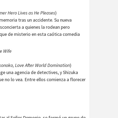
er Hero Lives as He Pleases
)
 memoria tras un accidente. Su nueva
esconcierta a quienes la rodean pero
oque de misterio en esta caótica comedia
e Wife
konoko, Love After World Domination
)
ige una agencia de detectives, y Shizuka
 no lo vea. Entre ellos comienza a florecer
tar al Señor Demonio, se formó un grupo de