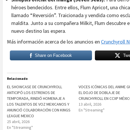
héroes bendecidos. Entre ellos, Flum Apricot, una chic
llamado “Reversión”. Traicionada y vendida como escla
maldita. Junto a su compañera Milkit, Flum descubre e
nuevo destino las espera.
Más información acerca de los anuncios en
Crunchyroll 
Share on Facebook
Twe
Relacionado
EL SHOWCASE DE CRUNCHYROLL
VOCES ICÓNICAS DEL ANIME G
ANTICIPÓ LOS ESTRENOS DE
EL DOJO DE DOBLAJE DE
TEMPORADA, RINDIÓ HOMENAJE A
CRUNCHYROLL EN CCXP MÉXIC
LOS TALENTOS DE VOZ MEXICANOS Y
13 abril, 2026
ANUNCIÓ COLABORACIÓN CON KINGS
En "Streaming"
LEAGUE MEXICO
25 abril, 2026
En "Streaming"