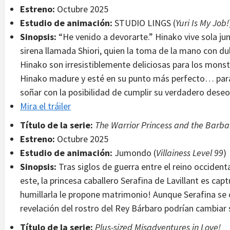
Estreno:
Octubre 2025
Estudio de animación:
STUDIO LINGS (
Yuri Is My Job!
Sinopsis:
“He venido a devorarte.” Hinako vive sola ju
sirena llamada Shiori, quien la toma de la mano con dul
Hinako son irresistiblemente deliciosas para los monst
Hinako madure y esté en su punto más perfecto… par
soñar con la posibilidad de cumplir su verdadero deseo
Mira el tráiler
Título de la serie:
The Warrior Princess and the Barba
Estreno:
Octubre 2025
Estudio de animación:
Jumondo (
Villainess Level 99
)
Sinopsis:
Tras siglos de guerra entre el reino occidental
este, la princesa caballero Serafina de Lavillant es ca
humillarla le propone matrimonio! Aunque Serafina se 
revelación del rostro del Rey Bárbaro podrían cambiar 
Título de la serie:
Plus-sized Misadventures in Love!