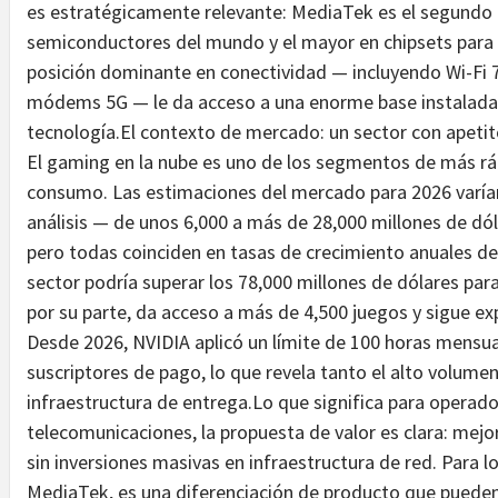
es estratégicamente relevante: MediaTek es el segundo
semiconductores del mundo y el mayor en chipsets par
posición dominante en conectividad — incluyendo Wi-Fi 
módems 5G — le da acceso a una enorme base instalada
tecnología.El contexto de mercado: un sector con apetit
El gaming en la nube es uno de los segmentos de más rá
consumo. Las estimaciones del mercado para 2026 varía
análisis — de unos 6,000 a más de 28,000 millones de d
pero todas coinciden en tasas de crecimiento anuales de
sector podría superar los 78,000 millones de dólares p
por su parte, da acceso a más de 4,500 juegos y sigue ex
Desde 2026, NVIDIA aplicó un límite de 100 horas mensua
suscriptores de pago, lo que revela tanto el alto volume
infraestructura de entrega.Lo que significa para operad
telecomunicaciones, la propuesta de valor es clara: mejo
sin inversiones masivas en infraestructura de red. Para l
MediaTek, es una diferenciación de producto que pueden 