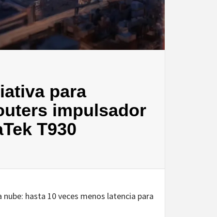
iativa para
outers impulsador
aTek T930
a nube: hasta 10 veces menos latencia para