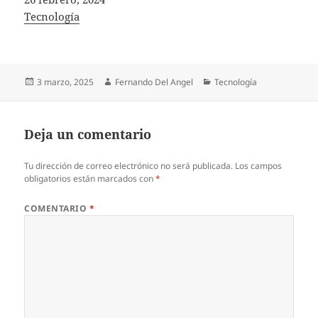
In relation to
Tecnología
Publicado
Autor
Categorías
3 marzo, 2025
Fernando Del Angel
Tecnología
el
Deja un comentario
Tu dirección de correo electrónico no será publicada.
Los campos
obligatorios están marcados con
*
COMENTARIO
*