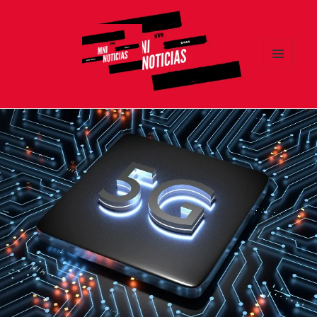
MENÚ
Y
MNI NOTICIAS
WIDGETS