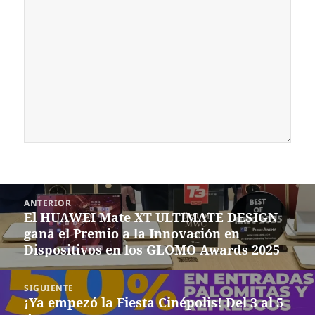
Navegación
ANTERIOR
de
El HUAWEI Mate XT ULTIMATE DESIGN
Entrada
entradas
gana el Premio a la Innovación en
anterior:
Dispositivos en los GLOMO Awards 2025
SIGUIENTE
¡Ya empezó la Fiesta Cinépolis! Del 3 al 5
Siguiente