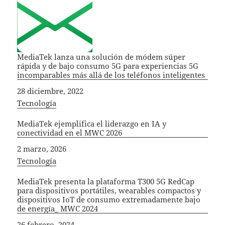
MediaTek lanza una solución de módem súper
rápida y de bajo consumo 5G para experiencias 5G
incomparables más allá de los teléfonos inteligentes
Fecha
28 diciembre, 2022
In relation to
Tecnología
MediaTek ejemplifica el liderazgo en IA y
conectividad en el MWC 2026
Fecha
2 marzo, 2026
In relation to
Tecnología
MediaTek presenta la plataforma T300 5G RedCap
para dispositivos portátiles, wearables compactos y
dispositivos IoT de consumo extremadamente bajo
de energía_ MWC 2024
Fecha
26 febrero, 2024