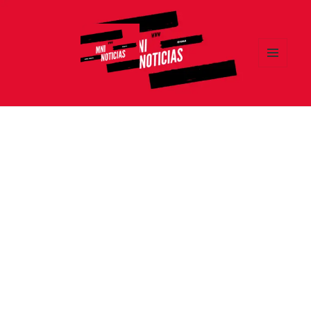
MENÚ
Y
MNI NOTICIAS
WIDGETS