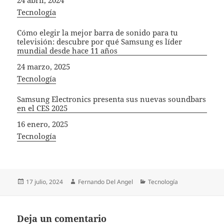
In relation to
Tecnología
Cómo elegir la mejor barra de sonido para tu
televisión: descubre por qué Samsung es líder
mundial desde hace 11 años
Fecha
24 marzo, 2025
In relation to
Tecnología
Samsung Electronics presenta sus nuevas soundbars
en el CES 2025
Fecha
16 enero, 2025
In relation to
Tecnología
Publicado
Autor
Categorías
17 julio, 2024
Fernando Del Angel
Tecnología
el
Deja un comentario