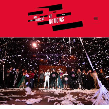
MENÚ
Y
MNI NOTICIAS
WIDGETS