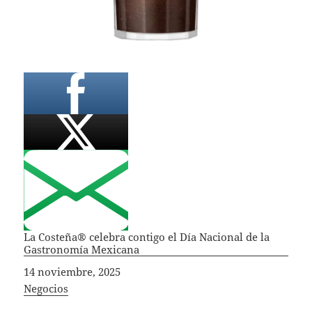
La Costeña® celebra contigo el Día Nacional de la
Gastronomía Mexicana
Fecha
14 noviembre, 2025
In relation to
Negocios