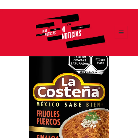
Ir
al
contenido
MENÚ
Y
MNI NOTICIAS
WIDGETS