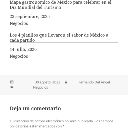
Mapa gastronómico de México para celebrar en el
Día Mundial del Turismo
Fecha
23 septiembre, 2025
In relation to
Negocios
Los 4 platillos que llevaron el sabor de México a
cada partido
Fecha
14 julio, 2026
In relation to
Negocios
Publicado el
30 agosto, 2023
Autor
Fernando Del Angel
Categorías
Negocios
Deja un comentario
Tu dirección de correo electrónico no será publicada.
Los campos
obligatorios están marcados con
*