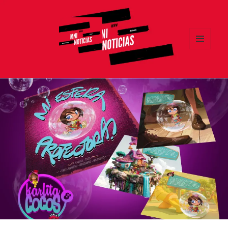
MENÚ
Y
MNI NOTICIAS
WIDGETS