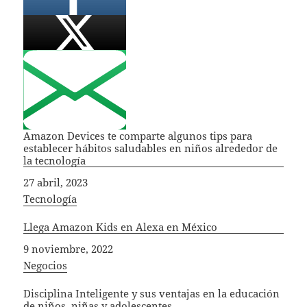
Amazon Devices te comparte algunos tips para
establecer hábitos saludables en niños alrededor de
la tecnología
Fecha
27 abril, 2023
In relation to
Tecnología
Llega Amazon Kids en Alexa en México
Fecha
9 noviembre, 2022
In relation to
Negocios
Disciplina Inteligente y sus ventajas en la educación
de niños, niñas y adolescentes