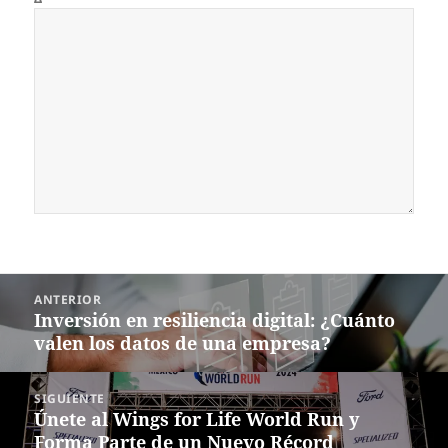
Navegación
ANTERIOR
de
Inversión en resiliencia digital: ¿Cuánto
Entrada
entradas
valen los datos de una empresa?
anterior:
SIGUIENTE
Únete al Wings for Life World Run y
Siguiente
Forma Parte de un Nuevo Récord
entrada: