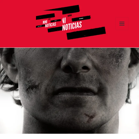
MENÚ
Y
MNI NOTICIAS
WIDGETS