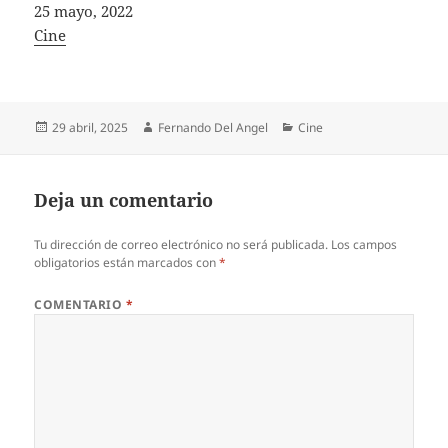
Fecha
25 mayo, 2022
In relation to
Cine
Publicado
Autor
Categorías
29 abril, 2025
Fernando Del Angel
Cine
el
Deja un comentario
Tu dirección de correo electrónico no será publicada.
Los campos
obligatorios están marcados con
*
COMENTARIO
*