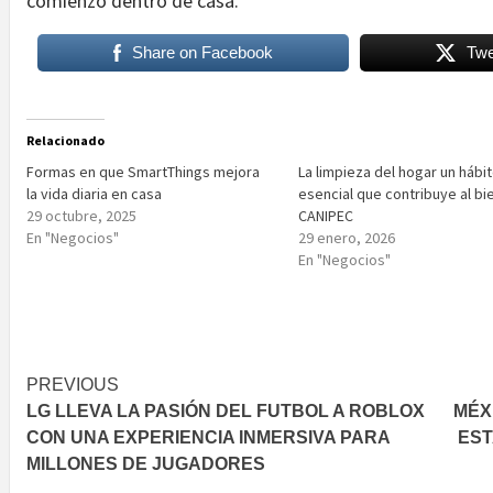
comienzo dentro de casa.
Share on Facebook
Twe
Relacionado
Formas en que SmartThings mejora
La limpieza del hogar un hábi
la vida diaria en casa
esencial que contribuye al bi
29 octubre, 2025
CANIPEC
En "Negocios"
29 enero, 2026
En "Negocios"
Post
PREVIOUS
LG LLEVA LA PASIÓN DEL FUTBOL A ROBLOX
MÉX
navigation
CON UNA EXPERIENCIA INMERSIVA PARA
EST
MILLONES DE JUGADORES