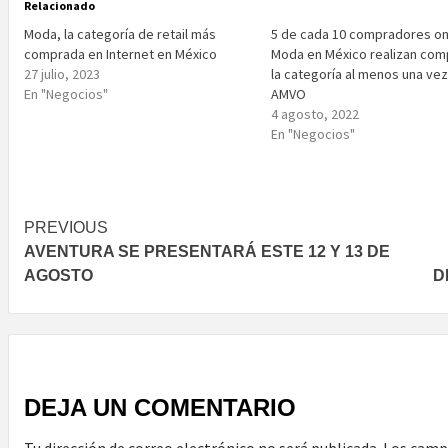
Relacionado
Moda, la categoría de retail más
5 de cada 10 compradores on
comprada en Internet en México
Moda en México realizan com
27 julio, 2023
la categoría al menos una vez
En "Negocios"
AMVO
4 agosto, 2022
En "Negocios"
Post
PREVIOUS
AVENTURA SE PRESENTARÁ ESTE 12 Y 13 DE
navigation
AGOSTO
D
DEJA UN COMENTARIO
Tu dirección de correo electrónico no será publicada.
Los camp