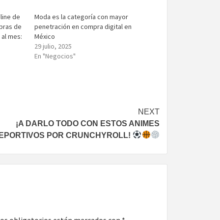
line de
Moda es la categoría con mayor
pras de
penetración en compra digital en
 al mes:
México
29 julio, 2025
En "Negocios"
NEXT
¡A DARLO TODO CON ESTOS ANIMES
EPORTIVOS POR CRUNCHYROLL!
os obligatorios están marcados con
*