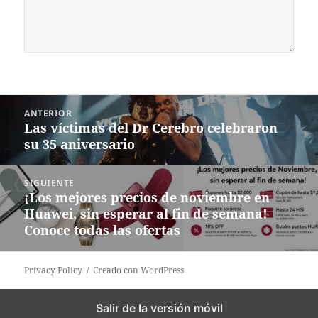
Navegación
ANTERIOR
de
Las víctimas del Dr Cerebro celebraron
Entrada
entradas
su 35 aniversario
anterior:
SIGUIENTE
¡Los mejores precios de noviembre en
Siguiente
Huawei, sin esperar al fin de semana!
entrada:
Conoce todas las ofertas
Privacy Policy
Creado con WordPress
Salir de la versión móvil