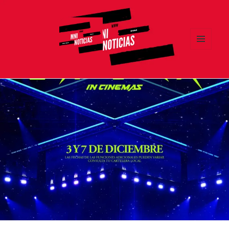
MENÚ
Y
MNI NOTICIAS
WIDGETS