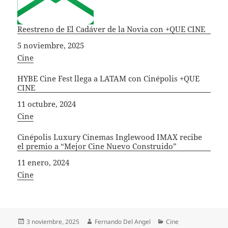
Reestreno de El Cadáver de la Novia con +QUE CINE
Fecha
5 noviembre, 2025
In relation to
Cine
HYBE Cine Fest llega a LATAM con Cinépolis +QUE
CINE
Fecha
11 octubre, 2024
In relation to
Cine
Cinépolis Luxury Cinemas Inglewood IMAX recibe
el premio a “Mejor Cine Nuevo Construido”
Fecha
11 enero, 2024
In relation to
Cine
Publicado
Autor
Categorías
3 noviembre, 2025
Fernando Del Angel
Cine