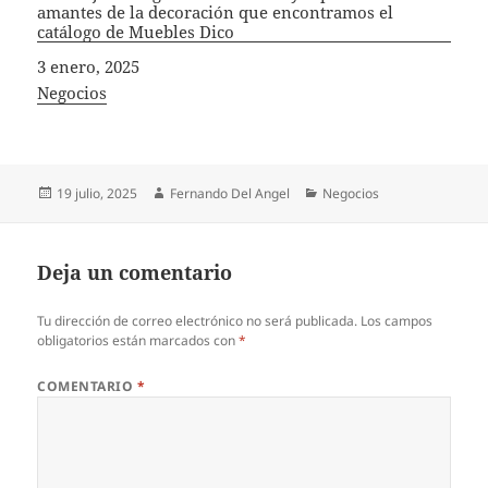
amantes de la decoración que encontramos el
catálogo de Muebles Dico
Fecha
3 enero, 2025
In relation to
Negocios
Publicado
Autor
Categorías
19 julio, 2025
Fernando Del Angel
Negocios
el
Deja un comentario
Tu dirección de correo electrónico no será publicada.
Los campos
obligatorios están marcados con
*
COMENTARIO
*