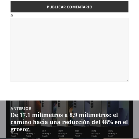
Δ
Navegación
ANTERIOR
de
De 17.1 milímetros a 8.9 milímetros: el
Entrada
entradas
camino hacia una reducción del 48% en el
anterior:
grosor