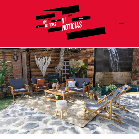
MENÚ
Y
MNI NOTICIAS
WIDGETS