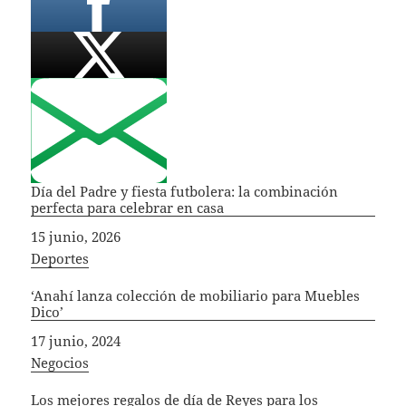
Día del Padre y fiesta futbolera: la combinación
perfecta para celebrar en casa
Fecha
15 junio, 2026
In relation to
Deportes
‘Anahí lanza colección de mobiliario para Muebles
Dico’
Fecha
17 junio, 2024
In relation to
Negocios
Los mejores regalos de día de Reyes para los