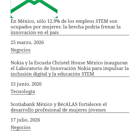
En México, sólo 12.9% de los empleos STEM son
ocupados por mujeres: la brecha podría frenar la
innovación en el país
Fecha
25 marzo, 2026
In relation to
Negocios
Nokia y la Escuela Christel House México inauguran
el Laboratorio de Innovación Nokia para impulsar la
inclusión digital y la educación STEM
Fecha
15 junio, 2026
In relation to
Tecnología
Scotiabank México y BécALAS fortalecen el
desarrollo profesional de mujeres jóvenes
Fecha
17 julio, 2026
In relation to
Negocios