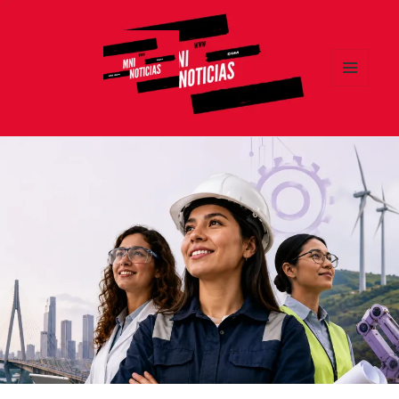
MENÚ
Y
MNI NOTICIAS
WIDGETS