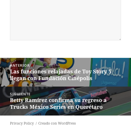
Navegación
ANTERIOR
de
Las funciones relajadas de Toy Story 5
Entrada
entradas
llegan con Fundación Cinépolis
anterior:
SIGUIENTE
Betty Ramírez confirma su regreso a
Siguiente
Trucks México Series en Querétaro
entrada:
Privacy Policy
Creado con WordPress