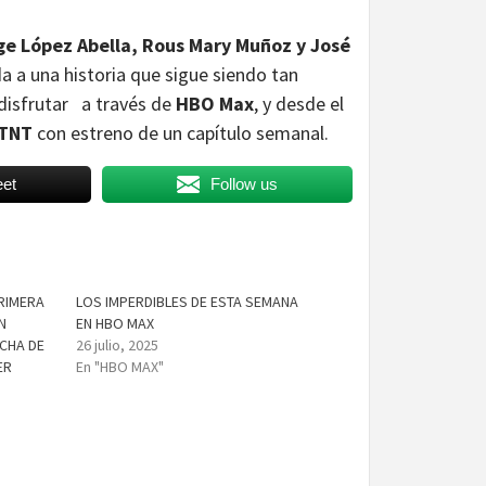
ge López Abella, Rous Mary Muñoz y José
da a una historia que sigue siendo tan
disfrutar a través de
HBO Max
, y desde el
TNT
con estreno de un capítulo semanal.
et
Follow us
PRIMERA
LOS IMPERDIBLES DE ESTA SEMANA
N
EN HBO MAX
CHA DE
26 julio, 2025
ER
En "HBO MAX"