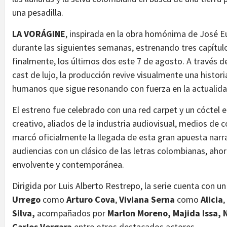
una pesadilla.
LA VORÁGINE
, inspirada en la obra homónima de José Eu
durante las siguientes semanas, estrenando tres capítulos
finalmente, los últimos dos este 7 de agosto. A través d
cast de lujo, la producción revive visualmente una histori
humanos que sigue resonando con fuerza en la actualida
El estreno fue celebrado con una red carpet y un cóctel 
creativo, aliados de la industria audiovisual, medios de
marcó oficialmente la llegada de esta gran apuesta narr
audiencias con un clásico de las letras colombianas, ahor
envolvente y contemporánea.
Dirigida por Luis Alberto Restrepo, la serie cuenta con 
Urrego
como
Arturo Cova
,
Viviana Serna
como
Alicia
,
Silva,
acompañados por
Marlon Moreno, Majida Issa, 
Carlos Vergara
entre otros destacados actores.