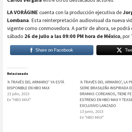
LA VORÁGINE
cuenta con la producción ejecutiva de
Jor
Lombana
. Esta reinterpretación audiovisual da nueva vi
vigente como conmovedora. A partir de ahora, se podrá 
sábado
26 de julio a las 09:00 PM hora de México
, por
Share on Facebook
Twe
Relacionado
‘A TRAVÉS DEL ARMARIO’ YA ESTÁ
‘A TRAVÉS DEL ARMARIO’, LA 
DISPONIBLE EN HBO MAX
SERIE BRASILEÑA INSPIRADA E
23 julio, 2023
DRAMAS COREANOS, TIENE FE
En "HBO MAX"
ESTRENO EN HBO MAX Y TEAS
EXCLUSIVO LANZADO
13 junio, 2023
En "HBO MAX"