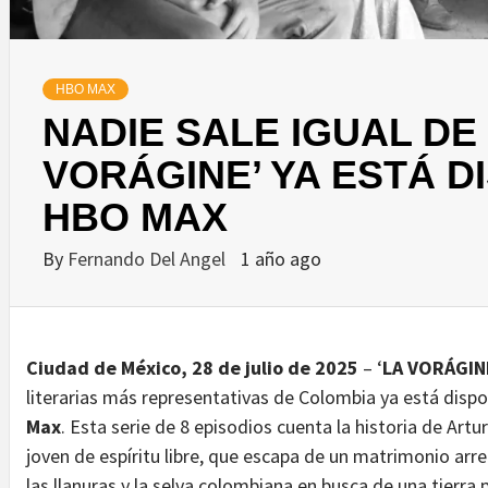
HBO MAX
NADIE SALE IGUAL DE 
VORÁGINE’ YA ESTÁ D
HBO MAX
By
Fernando Del Angel
1 año ago
Ciudad de México, 28 de julio de 2025
– ‘
LA VORÁGIN
literarias más representativas de Colombia ya está disp
Max
. Esta serie de 8 episodios cuenta la historia de Artur
joven de espíritu libre, que escapa de un matrimonio arr
las llanuras y la selva colombiana en busca de una tierra