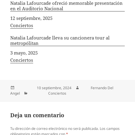
Natalia Lafourcade ofreció memorable presentación
en el Auditorio Nacional
Fecha
12 septiembre, 2025
In relation to
Conciertos
Natalia Lafourcade lleva su cancionera tour al
metropólitan
Fecha
3 mayo, 2025
In relation to
Conciertos
Publicado el
10 septiembre, 2024
Autor
Fernando Del
Angel
Categorías
Conciertos
Deja un comentario
Tu dirección de correo electrónico no será publicada.
Los campos
obligatorios están marcados con
*