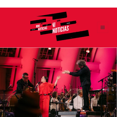
Ir
al
contenido
MENÚ
Y
MNI NOTICIAS
WIDGETS