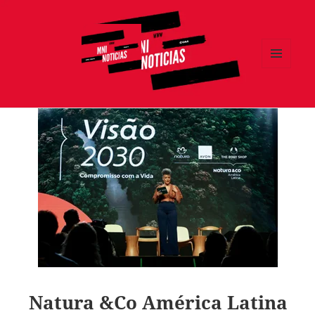
MENÚ
Y
MNI NOTICIAS
WIDGETS
Natura &Co América Latina