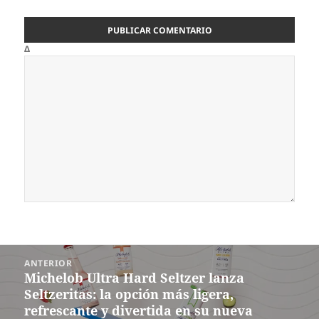
Δ
Navegación
ANTERIOR
de
Michelob Ultra Hard Seltzer lanza
Entrada
entradas
Seltzeritas: la opción más ligera,
anterior:
refrescante y divertida en su nueva