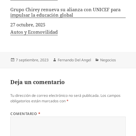
Grupo Chirey renueva su alianza con UNICEF para
impulsar la educación global
Fecha
27 octubre, 2025
In relation to
Autos y Ecomovilidad
Publicado
Autor
Categorías
7 septiembre, 2023
Fernando Del Angel
Negocios
el
Deja un comentario
Tu dirección de correo electrónico no será publicada.
Los campos
obligatorios están marcados con
*
COMENTARIO
*