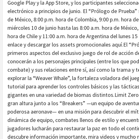
Google Play y la App Store, y los participantes seleccion
electrónico a principios de junio. El “Prólogo de Prueba” 
de México, 8:00 p.m. hora de Colombia, 9:00 p.m. hora de 
miércoles 10 de junio hasta las 8:00 a.m. hora de México,
hora de Chile y 11:00 a.m. hora de Argentina del lunes 15
enlace y descargar los assets promocionales aquí.El “Pr
primeros aspectos del exclusivo juego de rol de acción
conocerán a los personajes principales (entre los que po
combate) y sus relaciones entre sí, así como la trama y 
explorar la “Weaver Whale”, la fortaleza voladora del ju
tutorial para aprender los controles básicos y las tácti
gigantes en una variedad de biomas distintos.Limit Zero 
gran altura junto a los “Breakers” —un equipo de aventur
poderosa aeronave— en una misión para descubrir el míti
dinámica de equipo, combates llenos de estilo y encuentr
jugadores lucharán para restaurar la paz en todo el cont
descubre información importante, mira videos y mucho má