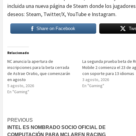
incluida una nueva página de Steam donde los jugadores p
deseos: Steam, Twitter/X, YouTube e Instagram.
Share on Facebook
Twe
Relacionado
NC anuncia la apertura de
La segunda prueba beta de R
inscripciones para la beta cerrada
Mobile 2 comienza el 23 de a
de Astrae Oratio, que comenzarán
con soporte para 13 idiomas
en agosto
3 agosto, 2026
5 agosto, 2026
En "Gaming"
En "Gaming"
Post
PREVIOUS
INTEL ES NOMBRADO SOCIO OFICIAL DE
navigation
COMPUTACIÓN PARA MCLAREN RACING